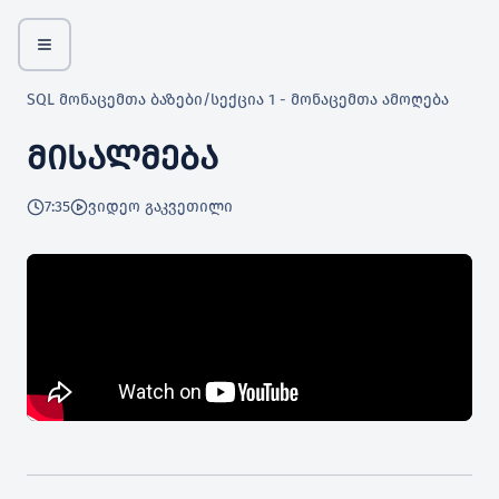
SQL მონაცემთა ბაზები
/
სექცია 1 - მონაცემთა ამოღება
ᲛᲘᲡᲐᲚᲛᲔᲑᲐ
7:35
ვიდეო გაკვეთილი
 იდეა
აზებს?
ა?
ჯმენტ სისტემა