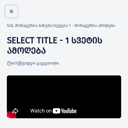
SQL მონაცემთა ბაზები
/
სექცია 1 - მონაცემთა ამოღება
SELECT TITLE - 1 ᲡᲕᲔᲢᲘᲡ
ᲐᲛᲝᲦᲔᲑᲐ
4:17
ვიდეო გაკვეთილი
 იდეა
აზებს?
ა?
ჯმენტ სისტემა