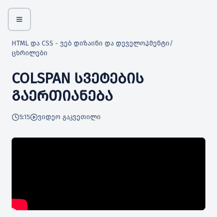
HTML და CSS - ვებ დიზაინი და დეველოპმენტი
/
ცხრილები
COLSPAN ᲡᲕᲔᲢᲔᲑᲘᲡ
ᲒᲐᲔᲠᲗᲘᲐᲜᲔᲑᲐ
5:15
ვიდეო გაკვეთილი