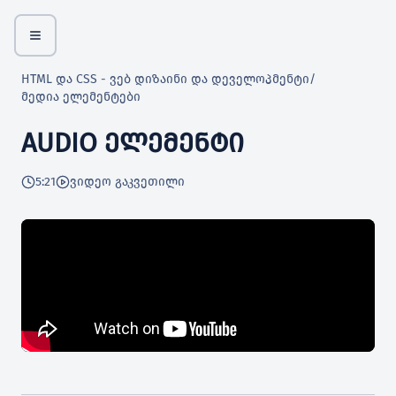
HTML და CSS - ვებ დიზაინი და დეველოპმენტი
/
მედია ელემენტები
AUDIO ᲔᲚᲔᲛᲔᲜᲢᲘ
5:21
ვიდეო გაკვეთილი