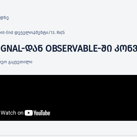
რდზე
Front-End დეველოპმენტი
/
13. RxJS
 SIGNAL-ᲓᲐᲜ OBSERVABLE-ᲨᲘ ᲙᲝ
დეო გაკვეთილი
ეფაქტორება