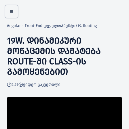
Angular - Front-End დეველოპმენტი
/
19. Routing
19W. ᲓᲘᲜᲐᲛᲘᲙᲣᲠᲘ
ᲛᲝᲜᲐᲪᲔᲛᲘᲡ ᲓᲐᲛᲐᲢᲔᲑᲐ
ROUTE-ᲨᲘ CLASS-ᲘᲡ
ᲒᲐᲛᲝᲧᲔᲜᲔᲑᲘᲗ
2:59
ვიდეო გაკვეთილი
Outputs
რექტივები
ბის შექმნა და კოდის რეფაქტორება